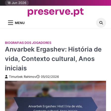
Skip
18 Jun 2026
preserve.pt
to
content
MENU
BIOGRAFIAS DOS JOGADORES
Anvarbek Ergashev: História de
vida, Contexto cultural, Anos
iniciais
Timurbek Rahimov
05/02/2026