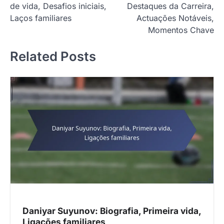
de vida, Desafios iniciais,
Destaques da Carreira,
s
Laços familiares
Actuações Notáveis,
t
Momentos Chave
n
Related Posts
a
v
i
g
a
t
i
o
n
Daniyar Suyunov: Biografia, Primeira vida,
Ligações familiares