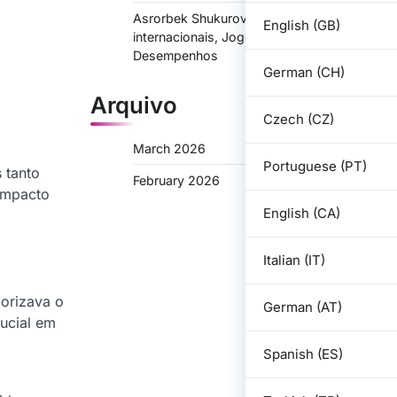
Asrorbek Shukurov: Aparições
English (GB)
internacionais, Jogos-chave,
Desempenhos
German (CH)
Arquivo
Czech (CZ)
March 2026
Portuguese (PT)
 tanto
February 2026
 impacto
English (CA)
Italian (IT)
orizava o
German (AT)
rucial em
Spanish (ES)