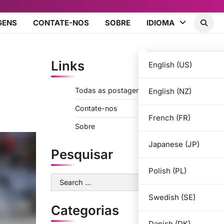
GENS
CONTATE-NOS
SOBRE
IDIOMA
Links
English (US)
Todas as postagens
English (NZ)
Contate-nos
French (FR)
Sobre
Japanese (JP)
Pesquisar
Polish (PL)
Search
for:
Swedish (SE)
Categorias
Danish (DK)