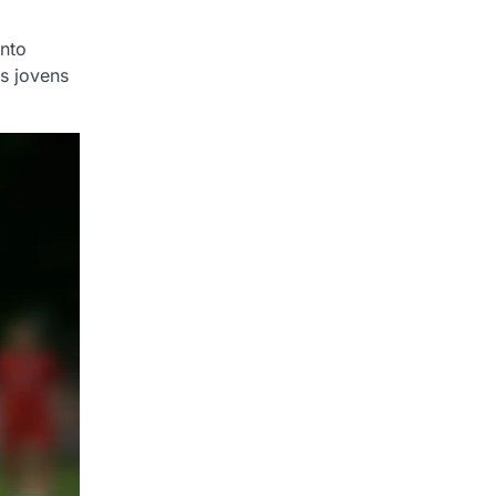
nto
os jovens