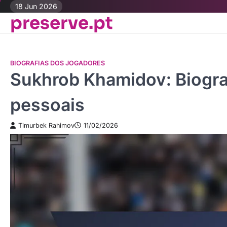
Skip
18 Jun 2026
preserve.pt
to
content
BIOGRAFIAS DOS JOGADORES
Sukhrob Khamidov: Biogra
pessoais
Timurbek Rahimov
11/02/2026