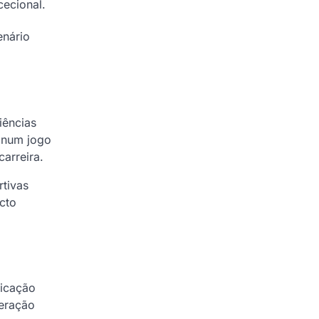
ecional.
enário
iências
o num jogo
arreira.
rtivas
cto
dicação
geração