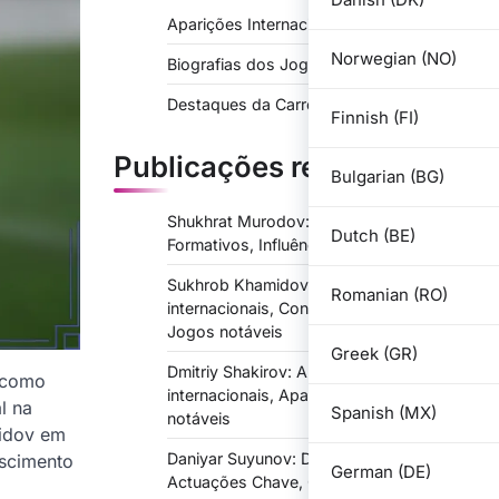
Aparições Internacionais
Norwegian (NO)
Biografias dos Jogadores
Destaques da Carreira
Finnish (FI)
Publicações recentes
Bulgarian (BG)
Shukhrat Murodov: Criação, Anos
Dutch (BE)
Formativos, Influências
Sukhrob Khamidov: Aparições
Romanian (RO)
internacionais, Contribuições chave,
Jogos notáveis
Greek (GR)
Dmitriy Shakirov: Aparições
o como
internacionais, Aparições, Actuações
l na
Spanish (MX)
notáveis
midov em
Daniyar Suyunov: Destaques da Carreira,
escimento
German (DE)
Actuações Chave, Conquistas