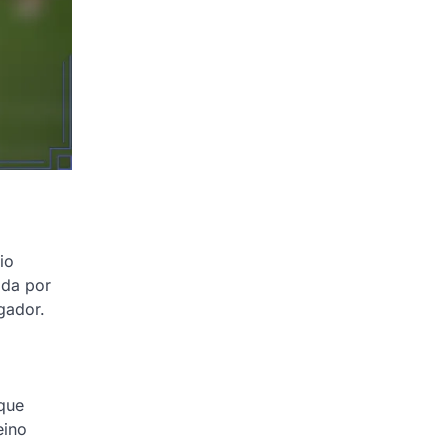
io
ada por
gador.
que
eino