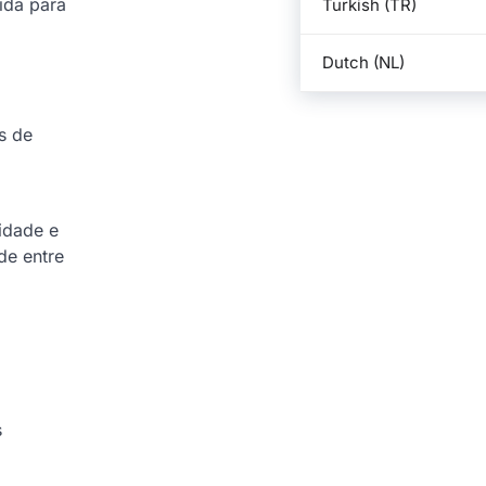
ida para
Turkish (TR)
Dutch (NL)
s de
lidade e
de entre
s