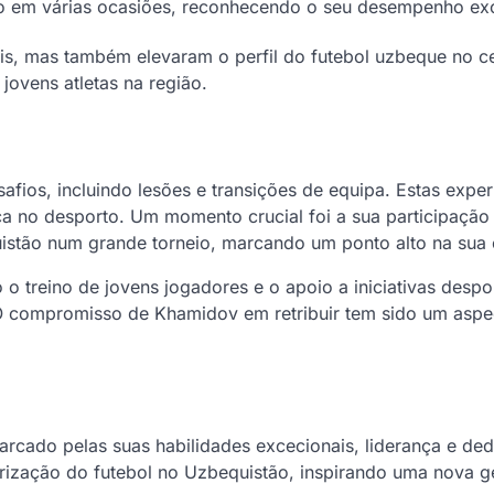
o em várias ocasiões, reconhecendo o seu desempenho exc
is, mas também elevaram o perfil do futebol uzbeque no c
jovens atletas na região.
afios, incluindo lesões e transições de equipa. Estas exper
nça no desporto. Um momento crucial foi a sua participaçã
uistão num grande torneio, marcando um ponto alto na sua c
 o treino de jovens jogadores e o apoio a iniciativas despo
O compromisso de Khamidov em retribuir tem sido um aspe
cado pelas suas habilidades excecionais, liderança e de
rização do futebol no Uzbequistão, inspirando uma nova 