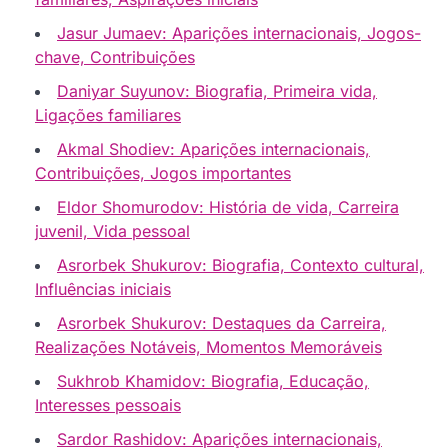
Jasur Jumaev: Aparições internacionais, Jogos-
chave, Contribuições
Daniyar Suyunov: Biografia, Primeira vida,
Ligações familiares
Akmal Shodiev: Aparições internacionais,
Contribuições, Jogos importantes
Eldor Shomurodov: História de vida, Carreira
juvenil, Vida pessoal
Asrorbek Shukurov: Biografia, Contexto cultural,
Influências iniciais
Asrorbek Shukurov: Destaques da Carreira,
Realizações Notáveis, Momentos Memoráveis
Sukhrob Khamidov: Biografia, Educação,
Interesses pessoais
Sardor Rashidov: Aparições internacionais,