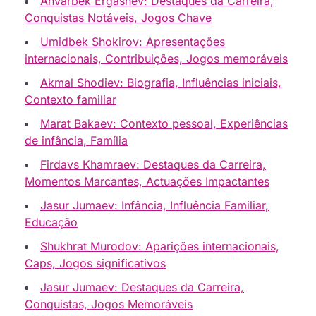
Anvarbek Ergashev: Destaques da Carreira,
Conquistas Notáveis, Jogos Chave
Umidbek Shokirov: Apresentações
internacionais, Contribuições, Jogos memoráveis
Akmal Shodiev: Biografia, Influências iniciais,
Contexto familiar
Marat Bakaev: Contexto pessoal, Experiências
de infância, Família
Firdavs Khamraev: Destaques da Carreira,
Momentos Marcantes, Actuações Impactantes
Jasur Jumaev: Infância, Influência Familiar,
Educação
Shukhrat Murodov: Aparições internacionais,
Caps, Jogos significativos
Jasur Jumaev: Destaques da Carreira,
Conquistas, Jogos Memoráveis