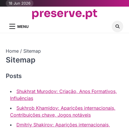
Skip
18 Jun 2026
preserve.pt
to
content
MENU
Home
Sitemap
Sitemap
Posts
Shukhrat Murodov: Criação, Anos Formativos,
Influências
Sukhrob Khamidov: Aparições internacionais,
Contribuições chave, Jogos notáveis
Dmitriy Shakirov: Aparições internacionais,