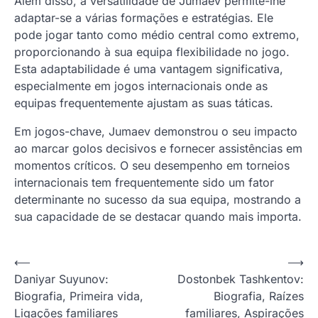
Além disso, a versatilidade de Jumaev permite-lhe
adaptar-se a várias formações e estratégias. Ele
pode jogar tanto como médio central como extremo,
proporcionando à sua equipa flexibilidade no jogo.
Esta adaptabilidade é uma vantagem significativa,
especialmente em jogos internacionais onde as
equipas frequentemente ajustam as suas táticas.
Em jogos-chave, Jumaev demonstrou o seu impacto
ao marcar golos decisivos e fornecer assistências em
momentos críticos. O seu desempenho em torneios
internacionais tem frequentemente sido um fator
determinante no sucesso da sua equipa, mostrando a
sua capacidade de se destacar quando mais importa.
P
⟵
⟶
Daniyar Suyunov:
Dostonbek Tashkentov:
o
Biografia, Primeira vida,
Biografia, Raízes
s
Ligações familiares
familiares, Aspirações