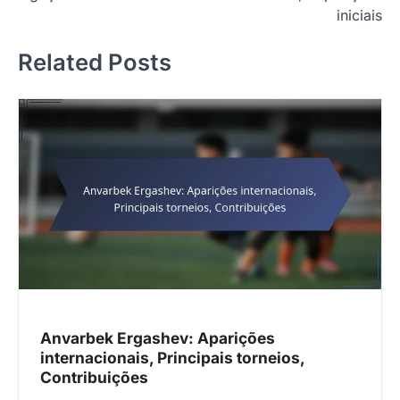
t
iniciais
n
Related Posts
a
v
i
g
a
t
i
o
n
Anvarbek Ergashev: Aparições
internacionais, Principais torneios,
Contribuições