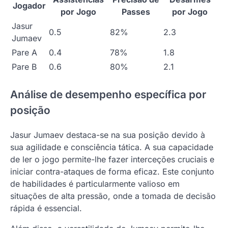
Jogador
por Jogo
Passes
por Jogo
Jasur
0.5
82%
2.3
Jumaev
Pare A
0.4
78%
1.8
Pare B
0.6
80%
2.1
Análise de desempenho específica por
posição
Jasur Jumaev destaca-se na sua posição devido à
sua agilidade e consciência tática. A sua capacidade
de ler o jogo permite-lhe fazer interceções cruciais e
iniciar contra-ataques de forma eficaz. Este conjunto
de habilidades é particularmente valioso em
situações de alta pressão, onde a tomada de decisão
rápida é essencial.