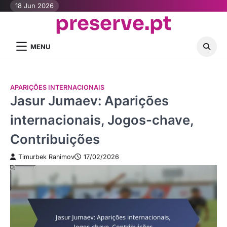
Skip
18 Jun 2026
preserve.pt
to
content
MENU
APARIÇÕES INTERNACIONAIS
Jasur Jumaev: Aparições
internacionais, Jogos-chave,
Contribuições
Timurbek Rahimov
17/02/2026