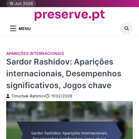
Skip
18 Jun 2026
preserve.pt
to
content
MENU
APARIÇÕES INTERNACIONAIS
Sardor Rashidov: Aparições
internacionais, Desempenhos
significativos, Jogos chave
Timurbek Rahimov
11/02/2026