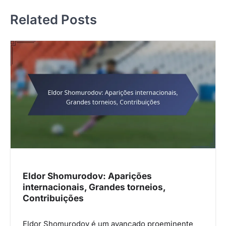
n
Related Posts
a
v
i
g
a
t
i
o
n
Eldor Shomurodov: Aparições
internacionais, Grandes torneios,
Contribuições
Eldor Shomurodov é um avançado proeminente